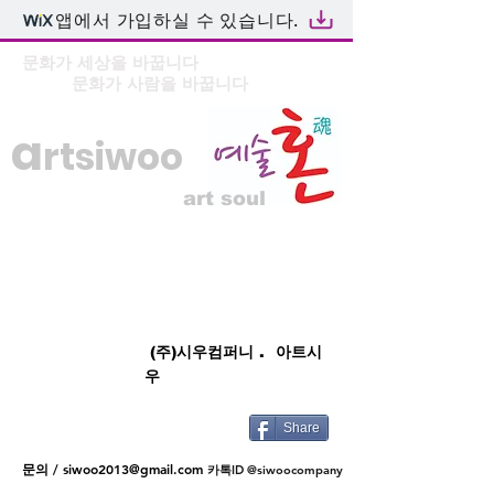
앱에서 가입하실 수 있습니다.
문화가 세상을 바꿉니다
문화가 사람을 바꿉니다
a
rtsiwoo
art soul
(주)시우컴퍼니 . 아트시
우
Share
문의 /
siwoo2013@gmail.com
카톡ID @siwoocompany