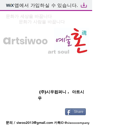
앱에서 가입하실 수 있습니다.
문화가 세상을 바꿉니다
문화가 사람을 바꿉니다
a
rtsiwoo
art soul
(주)시우컴퍼니 . 아트시
우
Share
문의 /
siwoo2013@gmail.com
카톡ID @siwoocompany