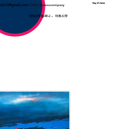
Day of views
o2013@gmail.com
카톡ID @siwoocompany
(주)시우컴퍼니 . 아트시우