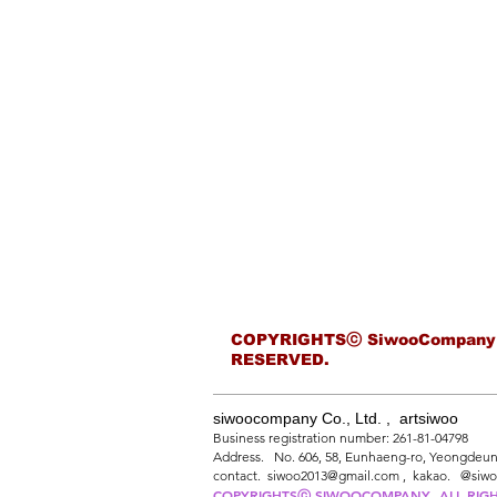
COPYRIGHTSⓒ SiwooCompany
RESERVED.
siwoocompany Co., Ltd. , artsiwoo
Business registration number: 261-81-04798
Address. No. 606, 58, Eunhaeng-ro, Yeongdeung
contact. siwoo2013@gmail.com , kakao. @siw
COPYRIGHTSⓒ SIWOOCOMPANY
ALL RIG