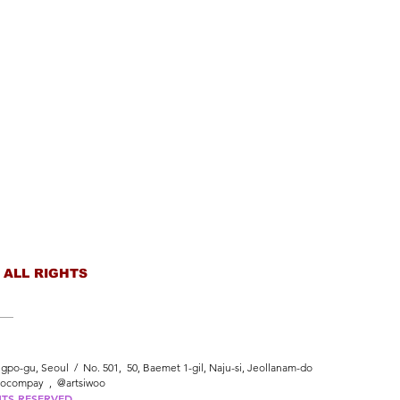
 ALL RIGHTS
po-gu, Seoul / No. 501, 50, Baemet 1-gil, Naju-si, Jeollanam-do
oocompay , @artsiwoo
HTS RESERVED.