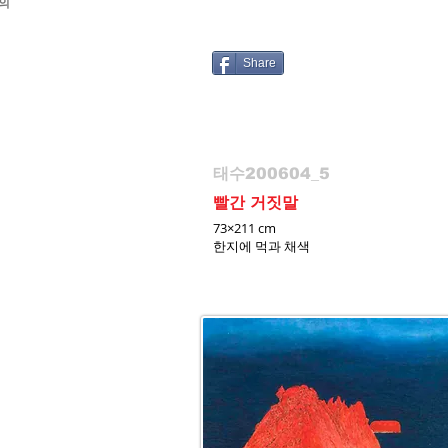
여의
Share
태수200604_5
빨간 거짓말
73×211 cm
한지에 먹과 채색