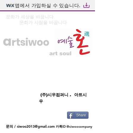
앱에서 가입하실 수 있습니다.
문화가 세상을 바꿉니다
문화가 사람을 바꿉니다
a
rtsiwoo
art soul
(주)시우컴퍼니 . 아트시
우
Share
문의 /
siwoo2013@gmail.com
카톡ID @siwoocompany