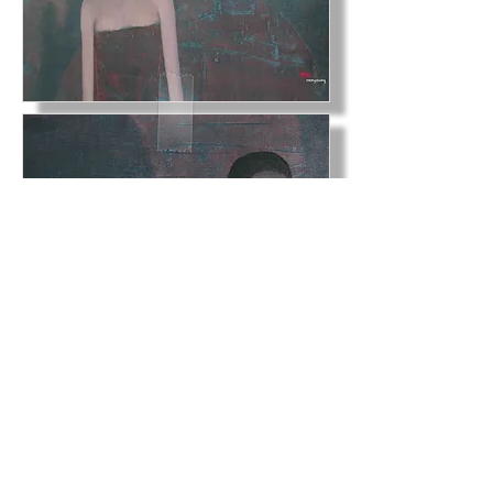
COPYRIGHTSⓒ SiwooCompany
ALL RIGHTS RESERVED.
siwoocompany Co., Ltd. , artsiwoo
Business registration number: 261-81-04798
Address. No. 606, 58, Eunhaeng-ro,