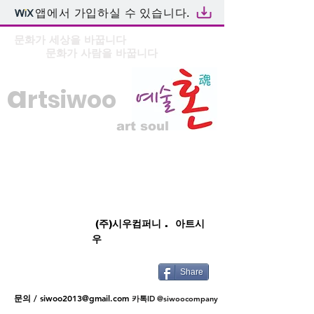
앱에서 가입하실 수 있습니다.
문화가 세상을 바꿉니다
문화가 사람을 바꿉니다
a
rtsiwoo
art soul
(주)시우컴퍼니 . 아트시
우
Share
문의 /
siwoo2013@gmail.com
카톡ID @siwoocompany