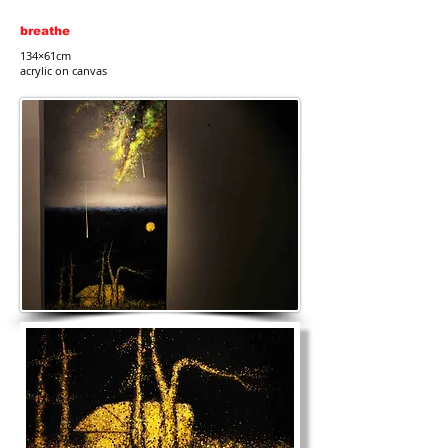
breathe
134×61cm
acrylic on canvas