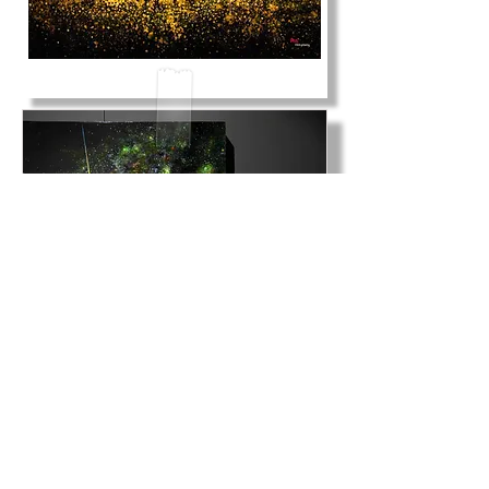
COPYRIGHTSⓒ SiwooCompany
ALL RIGHTS RESERVED.
siwoocompany Co., Ltd. , artsiwoo
Business registration number: 261-81-04798
Address. No. 606, 58, Eunhaeng-ro,