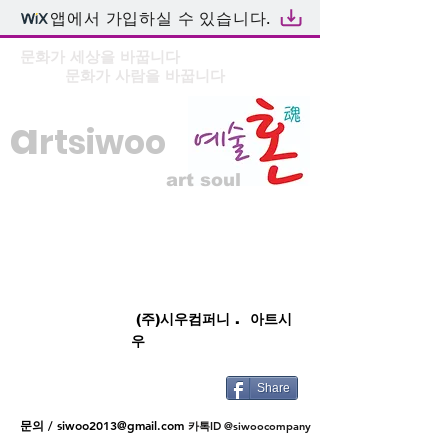
앱에서 가입하실 수 있습니다.
문화가 세상을 바꿉니다
문화가 사람을 바꿉니다
a
rtsiwoo
art soul
(주)시우컴퍼니 . 아트시
우
Share
문의 /
siwoo2013@gmail.com
카톡ID @siwoocompany