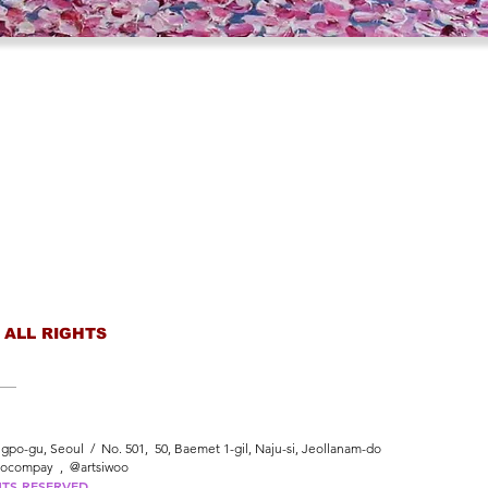
 ALL RIGHTS
po-gu, Seoul / No. 501, 50, Baemet 1-gil, Naju-si, Jeollanam-do
oocompay , @artsiwoo
HTS RESERVED.