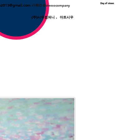
Day of views
o2013@gmail.com
카톡ID @siwoocompany
(주)시우컴퍼니 . 아트시우