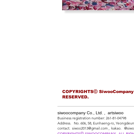
COPYRIGHTSⓒ SiwooCompany
RESERVED.
siwoocompany Co., Ltd. , artsiwoo
Business registration number: 261-81-04798
Address. No. 606, 58, Eunhaeng-ro, Yeongdeung
contact. siwoo2013@gmail.com , kakao. @siw
COPYRIGHTSⓒ SIWOOCOMPANY
ALL RIG