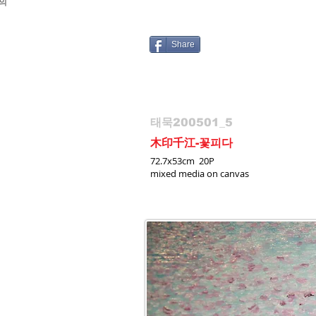
여의
Share
태묵200501_5
木印千江-꽃피다
72.7x53cm 20P
mixed media on canvas