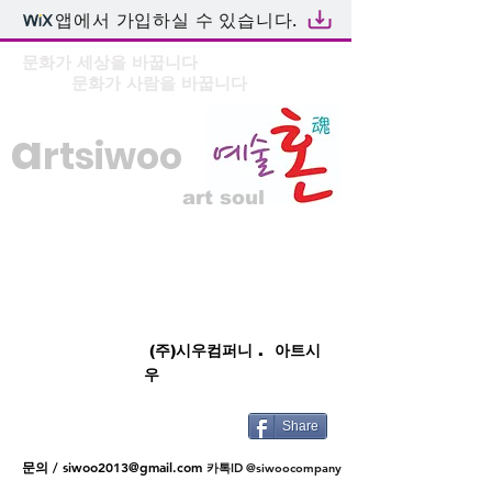
앱에서 가입하실 수 있습니다.
문화가 세상을 바꿉니다
문화가 사람을 바꿉니다
a
rtsiwoo
art soul
(주)시우컴퍼니 . 아트시
우
Share
문의 /
siwoo2013@gmail.com
카톡ID @siwoocompany