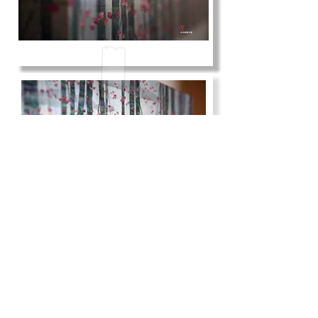
COPYRIGHTSⓒ SiwooCompany
ALL RIGHTS RESERVED.
siwoocompany Co., Ltd. , artsiwoo
Business registration number: 261-81-04798
Address. No. 606, 58, Eunhaeng-ro,