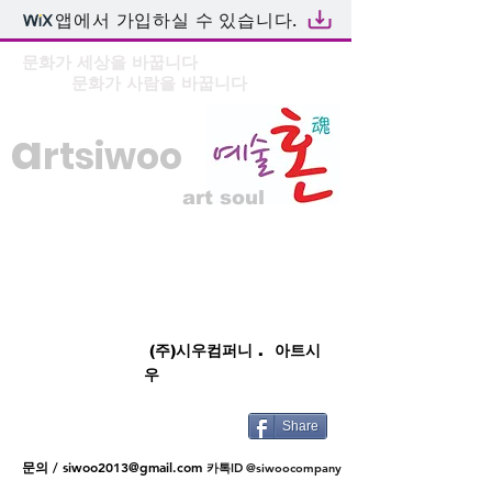
앱에서 가입하실 수 있습니다.
문화가 세상을 바꿉니다
문화가 사람을 바꿉니다
a
rtsiwoo
art soul
(주)시우컴퍼니 . 아트시
우
Share
문의 /
siwoo2013@gmail.com
카톡ID @siwoocompany