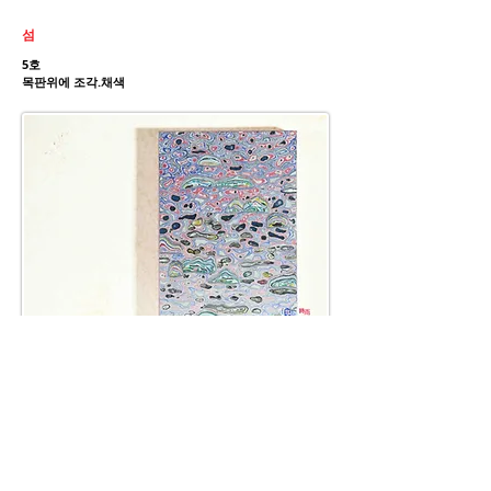
섬
5호
목판위에 조각.채색
COPYRIGHTSⓒ SiwooCompany
ALL RIGHTS RESERVED.
siwoocompany Co., Ltd. , artsiwoo
Business registration number: 261-81-04798
Address. No. 606, 58, Eunhaeng-ro,