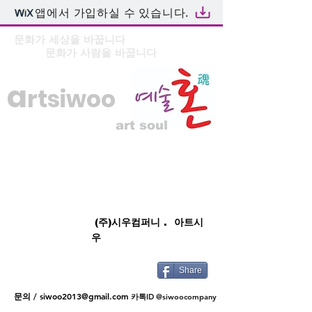
앱에서 가입하실 수 있습니다.
문화가 세상을 바꿉니다
문화가 사람을 바꿉니다
a
rtsiwoo
art soul
(주)시우컴퍼니 . 아트시
우
Share
문의 /
siwoo2013@gmail.com
카톡ID @siwoocompany