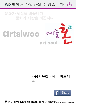
앱에서 가입하실 수 있습니다.
문화가 세상을 바꿉니다
문화가 사람을 바꿉니다
a
rtsiwoo
art soul
(주)시우컴퍼니 . 아트시
우
Share
문의 /
siwoo2013@gmail.com
카톡ID @siwoocompany