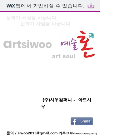
앱에서 가입하실 수 있습니다.
문화가 세상을 바꿉니다
문화가 사람을 바꿉니다
a
rtsiwoo
art soul
(주)시우컴퍼니 . 아트시
우
Share
문의 /
siwoo2013@gmail.com
카톡ID @siwoocompany