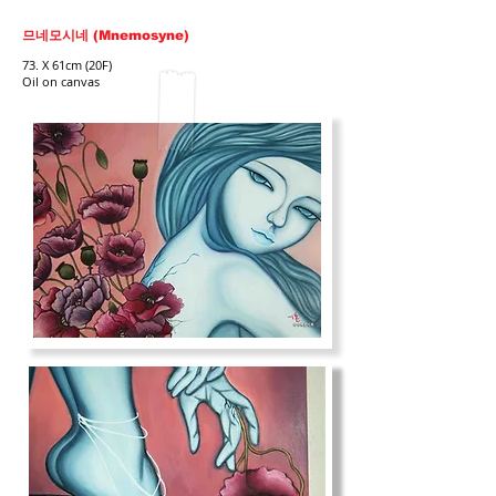
므네모시네 (Mnemosyne)
73. X 61cm (20F)
Oil on canvas