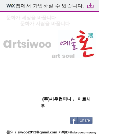
앱에서 가입하실 수 있습니다.
문화가 세상을 바꿉니다
문화가 사람을 바꿉니다
a
rtsiwoo
art soul
(주)시우컴퍼니 . 아트시
우
Share
문의 /
siwoo2013@gmail.com
카톡ID @siwoocompany