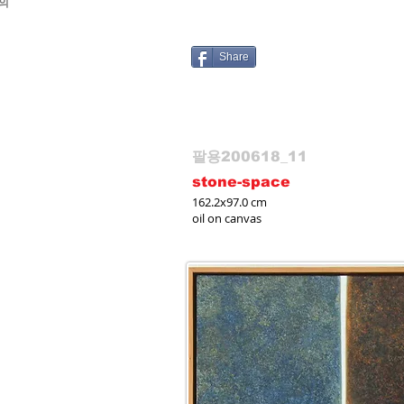
여의
Share
팔용200618_11
stone-space
162.2x97.0 cm
oil on canvas