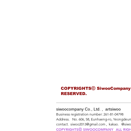
COPYRIGHTSⓒ SiwooCompany
RESERVED.
siwoocompany Co., Ltd. , artsiwoo
Business registration number: 261-81-04798
Address. No. 606, 58, Eunhaeng-ro, Yeongdeung
contact. siwoo2013@gmail.com , kakao. @siw
COPYRIGHTSⓒ SIWOOCOMPANY
ALL RIG