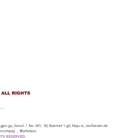
 ALL RIGHTS
po-gu, Seoul / No. 501, 50, Baemet 1-gil, Naju-si, Jeollanam-do
oocompay , @artsiwoo
HTS RESERVED.