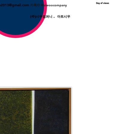
Day of views
o2013@gmail.com
카톡ID @siwoocompany
(주)시우컴퍼니 . 아트시우