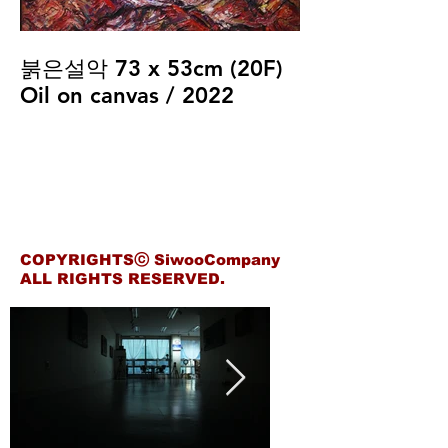
붉은설악 73 x 53cm (20F)
설악 162 x 81cm (100H)
Oil on canvas / 2022
Oil on canvas
COPYRIGHTSⓒ SiwooCompany
ALL RIGHTS RESERVED.