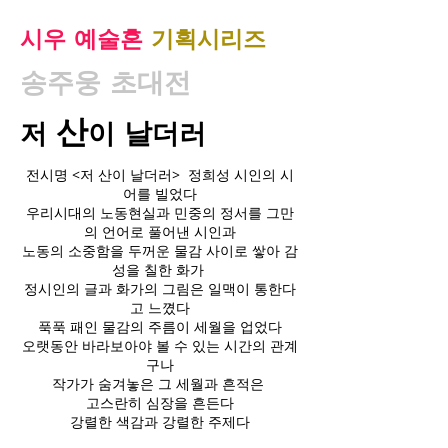
시우 예술혼
기획시리즈
송주웅 초대전
산
날
저
이
더러
전시명 <저 산이 날더러> 정희성 시인의 시
어를 빌었다
우리시대의 노동현실과 민중의 정서를 그만
의 언어로 풀어낸 시인과
노동의 소중함을 두꺼운 물감 사이로 쌓아 감
성을 칠한 화가
정시인의 글과 화가의 그림은 일맥이 통한다
고 느꼈다
푹푹 패인 물감의 주름이 세월을 업었다
오랫동안 바라보아야 볼 수 있는 시간의 관계
구나
작가가 숨겨놓은 그 세월과 흔적은
고스란히 심장을 흔든다
강렬한 색감과 강렬한 주제다