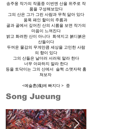
송주웅 작가의 작품중 이번엔 산을 위주로 작
품을 구성해보았다
그의 산은 그가 그린 사람과 무척 닮아 있다
움푹 패인 할미의 주름과
골과 골에서 깊어진 산의 시름을 보면 작가의
마음이 느껴진다
밝고 화려한 산이 아니다 회색지고 붉디붉은
산들이다
두꺼운 물감의 무게만큼 세상을 고민한 사람
의 향이 있다
그의 산들은 날더러 서러워 말라 한다
너무 아파하지 말라 한다
등을 토닥이는 그의 산에서 슬쩍 소맷자락 훔
쳐보자
<예술혼(魂)에 빠지다 > 중
Song Jueung