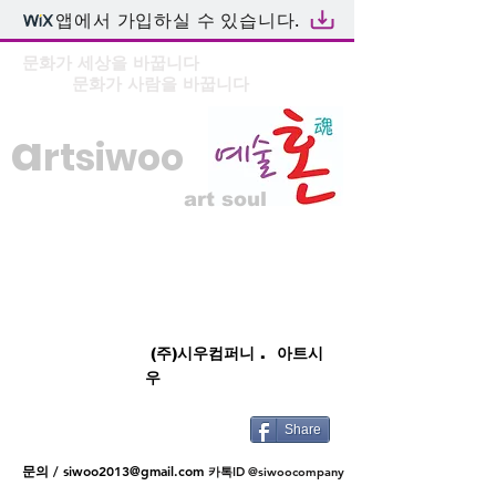
앱에서 가입하실 수 있습니다.
문화가 세상을 바꿉니다
문화가 사람을 바꿉니다
a
rtsiwoo
art soul
(주)시우컴퍼니 . 아트시
우
Share
문의 /
siwoo2013@gmail.com
카톡ID @siwoocompany