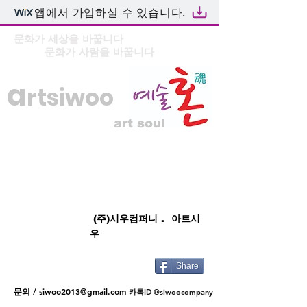
앱에서 가입하실 수 있습니다.
문화가 세상을 바꿉니다
문화가 사람을 바꿉니다
a
rtsiwoo
art soul
(주)시우컴퍼니 . 아트시
우
Share
문의 /
siwoo2013@gmail.com
카톡ID @siwoocompany