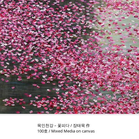
목인천강 – 꽃피다 / 장태묵 作
100호 / Mixed Media on canvas