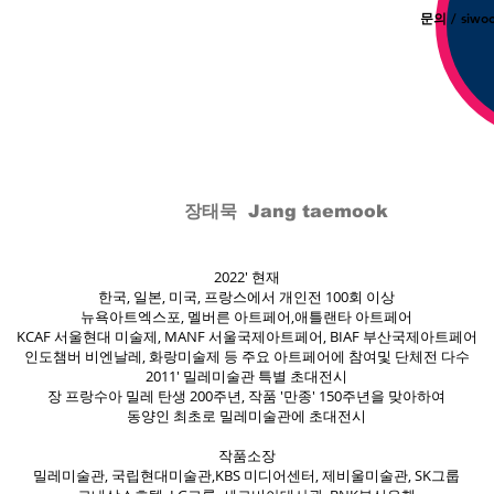
문의 /
siwo
장태묵 Jang taemook
2022' 현재
한국, 일본, 미국, 프랑스에서 개인전 100회 이상
뉴욕아트엑스포, 멜버른 아트페어,애틀랜타 아트페어
KCAF 서울현대 미술제, MANF 서울국제아트페어, BIAF 부산국제아트페어
인도챔버 비엔날레, 화랑미술제 등 주요 아트페어에 참여및 단체전 다수
2011' 밀레미술관 특별 초대전시
장 프랑수아 밀레 탄생 200주년, 작품 '만종' 150주년을 맞아하여
동양인 최초로 밀레미술관에 초대전시
작품소장
밀레미술관, 국립현대미술관,KBS 미디어센터, 제비울미술관, SK그룹