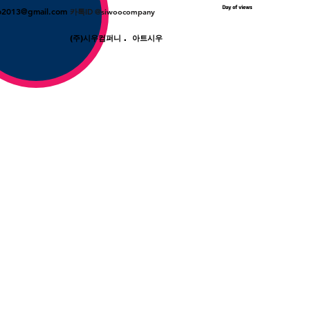
Day of views
o2013@gmail.com
카톡ID @siwoocompany
(주)시우컴퍼니 . 아트시우