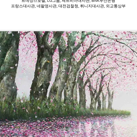
르네상스호텔, LG그룹, 세르비아대사관, BNK부산은행
프랑스대사관, 네팔영사관, 대전검찰청, 튀니지대사관, 외교통상부