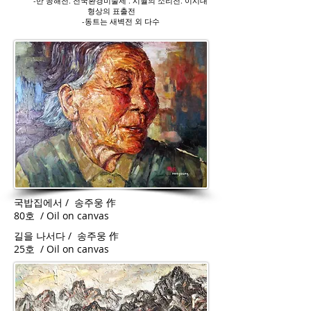
-반 공해전. 전국환경미술제 . 시월의 소리전. 이시대
형상의 표출전
-동트는 새벽전 외 다수
국밥집에서 / 송주웅 作
80호 / Oil on canvas
길을 나서다 / 송주웅 作
25호 / Oil on canvas