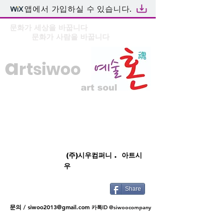
앱에서 가입하실 수 있습니다.
문화가 세상을 바꿉니다
문화가 사람을 바꿉니다
a
rtsiwoo
art soul
(주)시우컴퍼니 . 아트시
우
Share
문의 /
siwoo2013@gmail.com
카톡ID @siwoocompany