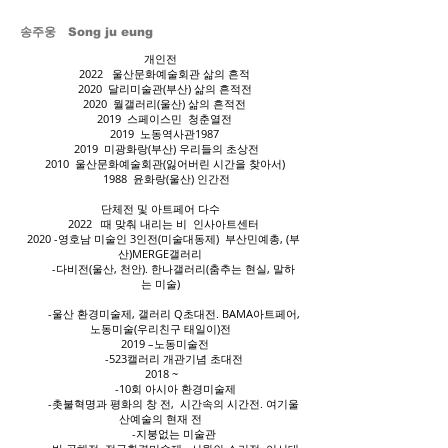
송주웅 Song ju eung
개인전
2022 울산문화예술회관 삶의 흔적
2020 달리미술관(부산) 삶의 흔적전
2020 월갤러리(울산) 삶의 흔적전
2019 스페이스민 청춘열전
2019 노동역사관1987
2019 미광화랑(부산) 우리들의 초상전
2010 울산문화예술회관(잃어버린 시간을 찾아서)
1988 윤화랑(울산) 인간전
단체전 및 아트페어 다수
2022 때 맞춰 내리는 비 인사아트센터
2020 -영호남 미술인 3인전(미술대동제) 부산민예총, (부
산)MERGE갤러리
-다비전(울산, 천안). 한나갤러리(춤추는 현실, 말하
는 미술)
-울산 환경미술제, 갤러리 Q초대전. BAMA아트페어,
노동미술(우리친구 태일이)전
2019 –노동미술전
-523캘러리 개관기념 초대전
2018 ~
-10회 아시아 환경미술제
-촛불혁명과 평화의 창 전, 시간속의 시간전. 여기울
산예술의 현재 전
-지붕없는 미술관