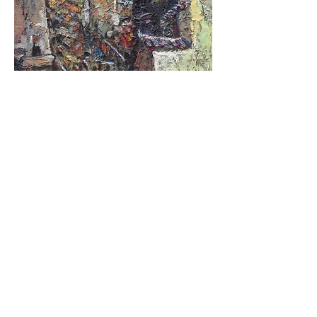
범냇골/ 송주웅 作
10호 / Oil on canvas