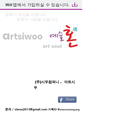
앱에서 가입하실 수 있습니다.
문화가 세상을 바꿉니다
문화가 사람을 바꿉니다
a
rtsiwoo
art soul
(주)시우컴퍼니 . 아트시
우
Share
문의 /
siwoo2013@gmail.com
카톡ID @siwoocompany