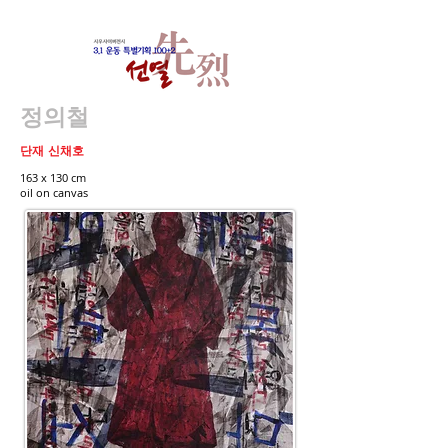
정의철
단재 신채호
163 x 130 cm
​oil on canvas