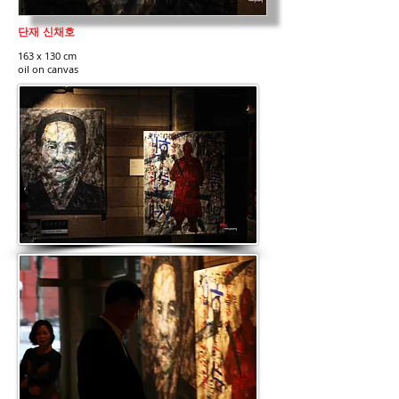
단재 신채호
163 x 130 cm
​oil on canvas