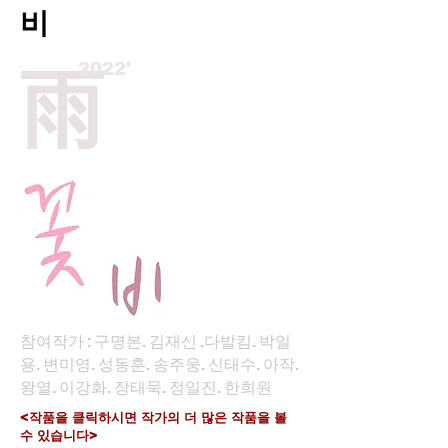
비
2022'
雨
참여작가 : 구명본. 김재신 .다발킴. 박일
용. 변미영. 성동훈. 송주웅. 신태수. 아작.
왕열. 이강화. 장태묵. 정일진. 한희원
<작품을 클릭하시면 작가의 더 많은 작품을 볼
수 있습니다>