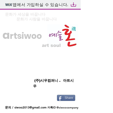
앱에서 가입하실 수 있습니다.
문화가 세상을 바꿉니다
문화가 사람을 바꿉니다
a
rtsiwoo
art soul
(주)시우컴퍼니 . 아트시
우
Share
문의 /
siwoo2013@gmail.com
카톡ID @siwoocompany