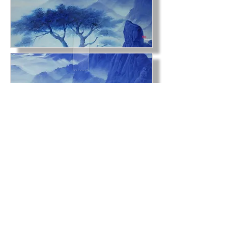
COPYRIGHTSⓒ SiwooCompany
ALL RIGHTS RESERVED.
siwoocompany Co., Ltd. , artsiwoo
Business registration number: 261-81-04798
Address. No. 606, 58, Eunhaeng-ro,