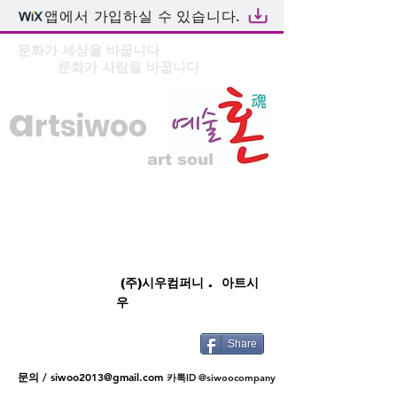
앱에서 가입하실 수 있습니다.
문화가 세상을 바꿉니다
문화가 사람을 바꿉니다
a
rtsiwoo
art soul
(주)시우컴퍼니 . 아트시
우
Share
문의 /
siwoo2013@gmail.com
카톡ID @siwoocompany